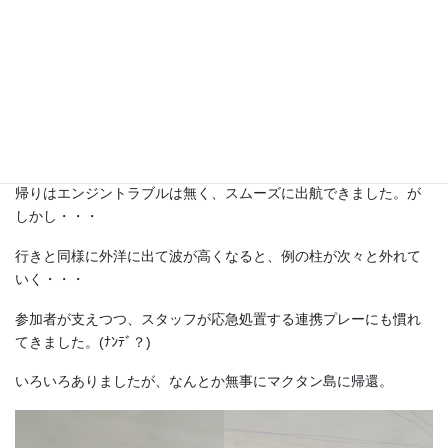
経験出来ませ
ん
ヒルトゥガン島でも沖に停泊したままのシュノーケリングでし
た。
こちらも多少濁っており、魚はあまり見られませんでした。最初
のナルスアン島が一番キレイでした。
帰りはエンジントラブルは無く、スムーズに出航できました。が
しかし・・・
行きと同様に外洋に出て波が高くなると、例の柱が次々と外れて
いく・・・
参加者が支えつつ、スタッフが応急処置する連携プレーにも慣れ
てきました。(ﾅﾝﾃﾞ？)
いろいろありましたが、なんとか無事にマクタン島に帰還。