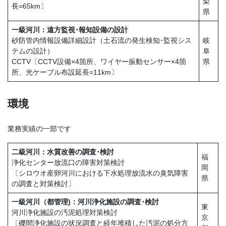
梨
長=65km〕
県
一級河川：遠方監視･報知設備の設計
砂防管内情報設備詳細設計（土石流の発生検知･監視シス
岐
テムの設計）
阜
CCTV〔CCTV設備×4箇所、ワイヤー振動センサー×4箇
県
所、光ケーブル布設延長=11km〕
環境
業務実績の一部です
二級河川：水質改善の調査･検討
福
浄化センター放流口の障害対策検討
岡
〔シロウオ産卵河川における下水処理放流水の臭気障害
県
の調査と対策検討〕
一級河川（都管理)：河川浄化施設の調査･検討
東
河川浄化施設の汚泥処理対策検討
京
〔礫間浄化施設の状況調査と経年堆積した汚泥の処分方