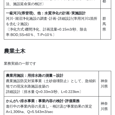
都
法、施設延命策の検討〕
一級河川(県管理)、他：水質浄化の計画･実施設計
河川･湖沼浄化施設の調査･計画･詳細設計(準用河川1箇所
群
を含む２施設)
馬
〔浄化方式:礫間浄化、計画流量=0.15m3/秒、除去
県
率:BOD,SS=60％、T-P=10％〕
農業土木
業務実績の一部です
農業用施設：用排水路の測量～設計
農業施設防災対策事業（土砂崩壊防止）として、急傾斜
神奈
地での現況水路施設改築の
川県
詳細設計〔排水量 Q=0.33m3/秒、L=0.223km〕
かんがい排水事業：事業内容の検討･評価業務
神奈
進行中の事業内容の見直し・検討及び事業効果の算定
川県
A=1,306ha、Q=5.543m3/sec