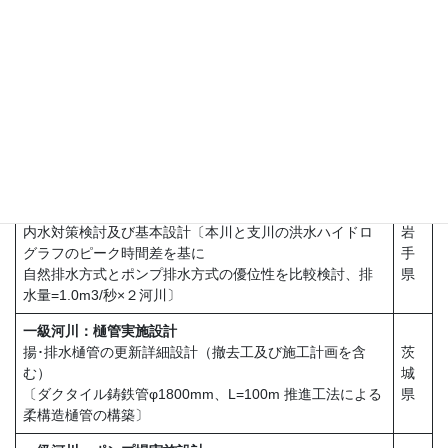
管きょ断面容量の見直し、計画に合った再整備（管更生
神奈
およびバイパス計画）の設計資料作成
川県
〔対象面積＝148ha〕
河川
業務実績の一部です
二級河川：内水排除の調査･検討
内水対策検討及び基本設計〔本川と支川の洪水ハイドロ
岩
グラフのピーク時間差を基に
手
自然排水方式とポンプ排水方式の優位性を比較検討、排
県
水量=1.0m3/秒×２河川〕
一級河川：樋管実施設計
揚･排水樋管の更新詳細設計（撤去工及び施工計画を含
茨
む）
城
〔ダクタイル鋳鉄管φ1800mm、L=100m 推進工法による
県
柔構造樋管の構築〕