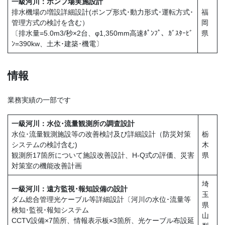
一級河川：ポンプ場実施設計
排水機場の増設詳細設計(ポンプ形式･動力形式･運転方式･
福
管理方式の検討を含む）
岡
〔排水量=5.0m3/秒×2台、φ1,350mm高速ﾎﾟﾝﾌﾟ、ｶﾞｽﾀｰﾋﾞ
県
ﾝ=390kw、土木･建築･機電〕
情報
業務実績の一部です
一級河川：水位･流量観測所の調査設計
水位･流量観測施設等の改善検討及び詳細設計（防災対策
栃
システムの検討含む)
木
観測所17箇所について施設改善設計、H-Q式の評価、災害
県
対策室の機能改善計画
埼
一級河川：遠方監視･報知設備の設計
玉
ダム総合管理光ケーブル等詳細設計〔河川の水位･流量等
県
検知･監視･報知システム
山
CCTV設備×7箇所、情報表示板×3箇所、光ケーブル布設延