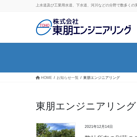
コ
ナ
上水道及び工業用水道、下水道、河川などの分野で数多くの
ン
ビ
テ
ゲ
ン
ー
ツ
シ
に
ョ
移
ン
動
に
移
動
HOME
お知らせ一覧
東朋エンジニアリング
東朋エンジニアリング
2021年12月14日