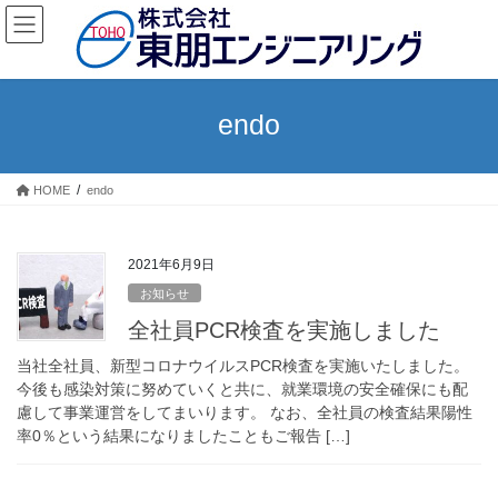
コ
ナ
ン
ビ
テ
ゲ
ン
ー
ツ
シ
endo
に
ョ
移
ン
動
に
HOME
endo
移
動
2021年6月9日
お知らせ
全社員PCR検査を実施しました
当社全社員、新型コロナウイルスPCR検査を実施いたしました。
今後も感染対策に努めていくと共に、就業環境の安全確保にも配
慮して事業運営をしてまいります。 なお、全社員の検査結果陽性
率0％という結果になりましたこともご報告 […]